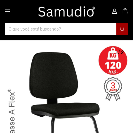
0
1
/
2