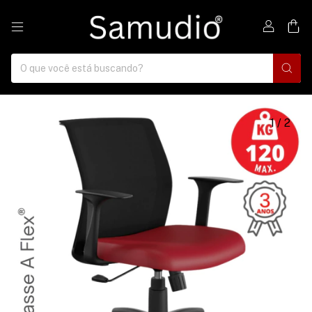
0
1
/
2