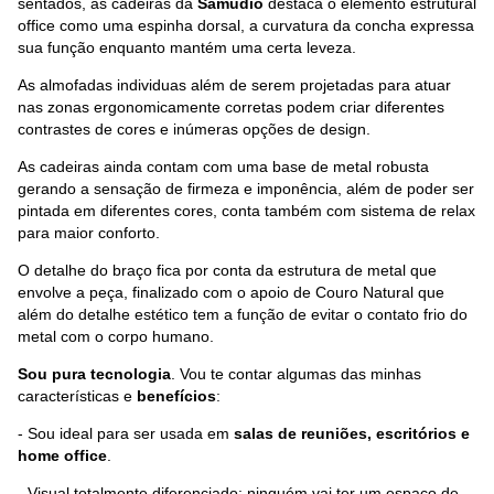
sentados, as cadeiras da
Samudio
destaca o elemento estrutural
office como uma espinha dorsal, a curvatura da concha expressa
sua função enquanto mantém uma certa leveza.
As almofadas individuas além de serem projetadas para atuar
nas zonas ergonomicamente corretas podem criar diferentes
contrastes de cores e inúmeras opções de design.
As cadeiras ainda contam com uma base de metal robusta
gerando a sensação de firmeza e imponência, além de poder ser
pintada em diferentes cores, conta também com sistema de relax
para maior conforto.
O detalhe do braço fica por conta da estrutura de metal que
envolve a peça, finalizado com o apoio de Couro Natural que
além do detalhe estético tem a função de evitar o contato frio do
metal com o corpo humano.
Sou pura tecnologia
. Vou te contar algumas das minhas
características e
benefícios
:
- Sou ideal para ser usada em
salas de reuniões, escritórios e
home office
.
- Visual totalmente diferenciado: ninguém vai ter um espaço de