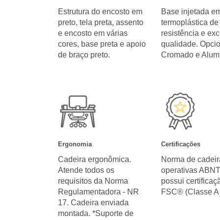
Estrutura do encosto em
Base injetada em
preto, tela preta, assento
termoplástica de 
e encosto em várias
resistência e ex
cores, base preta e apoio
qualidade. Opci
de braço preto.
Cromado e Alumi
Ergonomia
Certificações
Cadeira ergonômica.
Norma de cadeir
Atende todos os
operativas ABN
requisitos da Norma
possui certificaç
Regulamentadora - NR
FSC® (Classe A 
17. Cadeira enviada
montada. *Suporte de