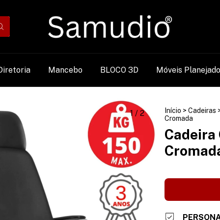
Diretoria
Mancebo
BLOCO 3D
Móveis Planejad
Início
>
Cadeiras
1
/
2
Cromada
Cadeira 
Cromad
PERSONA