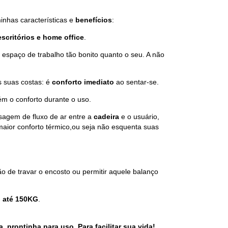
inhas características e
benefícios
:
escritórios e home office
.
m espaço de trabalho tão bonito quanto o seu. A não
 suas costas: é
conforto imediato
ao sentar-se.
ém o conforto durante o uso.
sagem de fluxo de ar entre a
cadeira
e o usuário,
aior conforto térmico,ou seja não esquenta suas
ção de travar o encosto ou permitir aquele balanço
 até 150KG
.
prontinha para uso. Para facilitar sua vida!