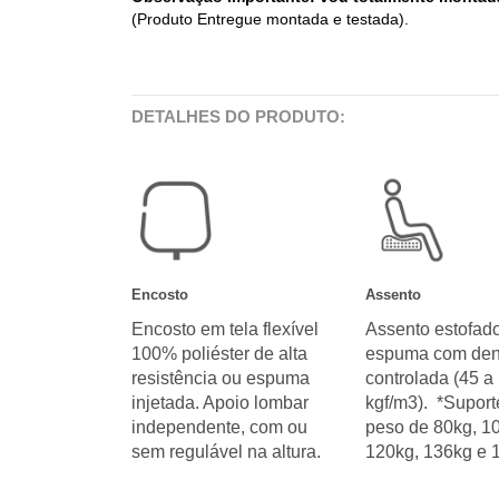
(Produto Entregue montada e testada).
DETALHES DO PRODUTO:
Encosto
Assento
Encosto em tela flexível
Assento estofado
100% poliéster de alta
espuma com den
resistência ou espuma
controlada (45 a
injetada. Apoio lombar
kgf/m3). *Suport
independente, com ou
peso de 80kg, 1
sem regulável na altura.
120kg, 136kg e 