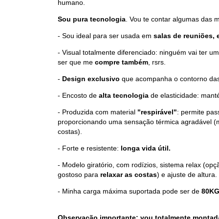
humano.
Sou pura tecnologia
. Vou te contar algumas das m
- Sou ideal para ser usada em
salas de reuniões, 
- Visual totalmente diferenciado: ninguém vai ter u
ser que me
compre também
, rsrs.
-
Design exclusivo
que acompanha o contorno das
- Encosto de
alta tecnologia
de elasticidade: mant
- Produzida com material
"respirável"
: permite pas
proporcionando uma sensação térmica agradável (m
costas).
- Forte e resistente:
longa vida útil.
- Modelo giratório, com rodízios, sistema relax (op
gostoso para
relaxar as costas
) e ajuste de altura.
- Minha carga máxima suportada pode ser de
80KG
Observação importante: vou totalmente montada, 