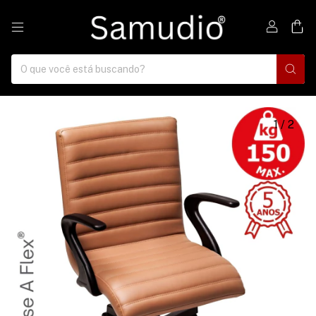
0
1
/
2