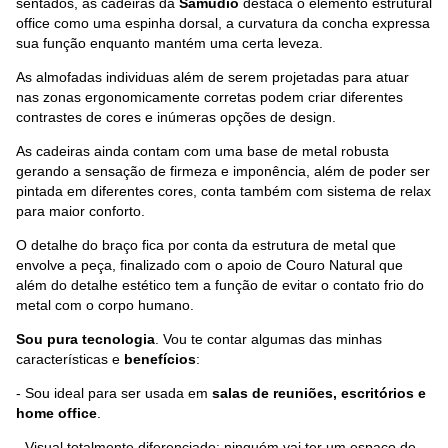
sentados, as cadeiras da
Samudio
destaca o elemento estrutural
office como uma espinha dorsal, a curvatura da concha expressa
sua função enquanto mantém uma certa leveza.
As almofadas individuas além de serem projetadas para atuar
nas zonas ergonomicamente corretas podem criar diferentes
contrastes de cores e inúmeras opções de design.
As cadeiras ainda contam com uma base de metal robusta
gerando a sensação de firmeza e imponência, além de poder ser
pintada em diferentes cores, conta também com sistema de relax
para maior conforto.
O detalhe do braço fica por conta da estrutura de metal que
envolve a peça, finalizado com o apoio de Couro Natural que
além do detalhe estético tem a função de evitar o contato frio do
metal com o corpo humano.
Sou pura tecnologia
. Vou te contar algumas das minhas
características e
benefícios
:
- Sou ideal para ser usada em
salas de reuniões, escritórios e
home office
.
- Visual totalmente diferenciado: ninguém vai ter um espaço de