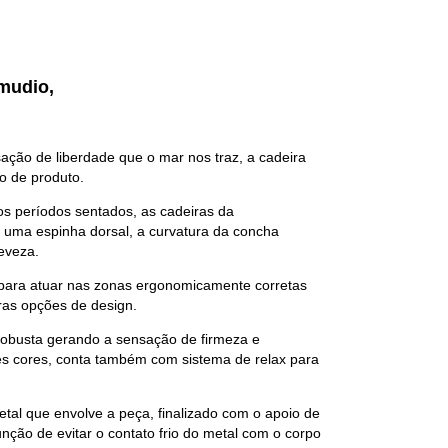
amudio,
ção de liberdade que o mar nos traz, a cadeira
o de produto.
s períodos sentados, as cadeiras da
o uma espinha dorsal, a curvatura da concha
eveza.
 para atuar nas zonas ergonomicamente corretas
ras opções de design.
obusta gerando a sensação de firmeza e
es cores, conta também com sistema de relax para
etal que envolve a peça, finalizado com o apoio de
nção de evitar o contato frio do metal com o corpo