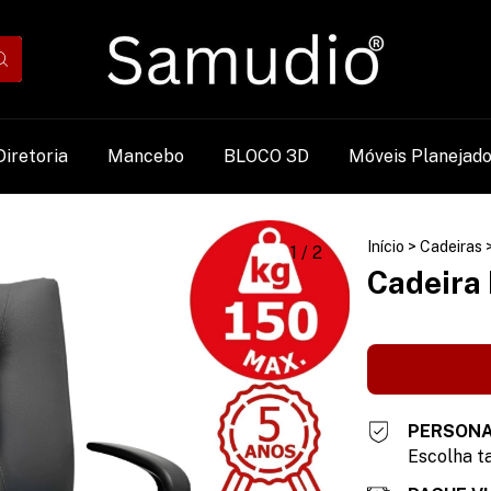
Diretoria
Mancebo
BLOCO 3D
Móveis Planejad
Início
>
Cadeiras
1
/
2
Cadeira 
PERSONA
Escolha ta