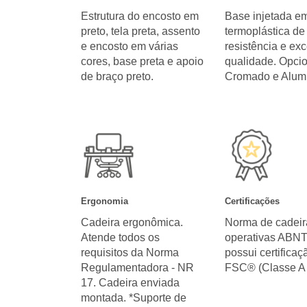
Estrutura do encosto em
Base injetada em
preto, tela preta, assento
termoplástica de 
e encosto em várias
resistência e ex
cores, base preta e apoio
qualidade. Opci
de braço preto.
Cromado e Alumi
Ergonomia
Certificações
Cadeira ergonômica.
Norma de cadeir
Atende todos os
operativas ABN
requisitos da Norma
possui certificaç
Regulamentadora - NR
FSC® (Classe A 
17. Cadeira enviada
montada. *Suporte de