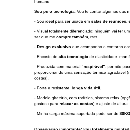
humano.
Sou pura tecnologia
. Vou te contar algumas das m
- Sou ideal para ser usada em
salas de reuniões, 
- Visual totalmente diferenciado: ninguém vai ter u
ser que me
compre também
, rsrs.
-
Design exclusivo
que acompanha o contorno das
- Encosto de
alta tecnologia
de elasticidade: mant
- Produzida com material
"respirável"
: permite pas
proporcionando uma sensação térmica agradável (m
costas).
- Forte e resistente:
longa vida útil.
- Modelo giratório, com rodízios, sistema relax (op
gostoso para
relaxar as costas
) e ajuste de altura.
- Minha carga máxima suportada pode ser de
80KG
Observação importante: vou totalmente montada, 