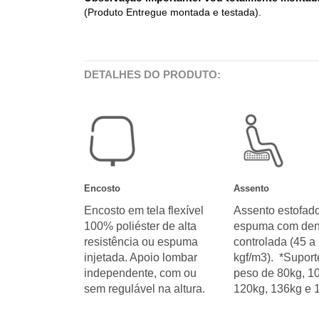
(Produto Entregue montada e testada).
DETALHES DO PRODUTO:
Encosto
Assento
Encosto em tela flexível
Assento estofado
100% poliéster de alta
espuma com den
resistência ou espuma
controlada (45 a
injetada. Apoio lombar
kgf/m3). *Suport
independente, com ou
peso de 80kg, 1
sem regulável na altura.
120kg, 136kg e 