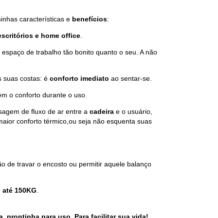
inhas características e
benefícios
:
escritórios e home office
.
m espaço de trabalho tão bonito quanto o seu. A não
 suas costas: é
conforto imediato
ao sentar-se.
ém o conforto durante o uso.
sagem de fluxo de ar entre a
cadeira
e o usuário,
aior conforto térmico,ou seja não esquenta suas
ção de travar o encosto ou permitir aquele balanço
 até 150KG
.
prontinha para uso. Para facilitar sua vida!