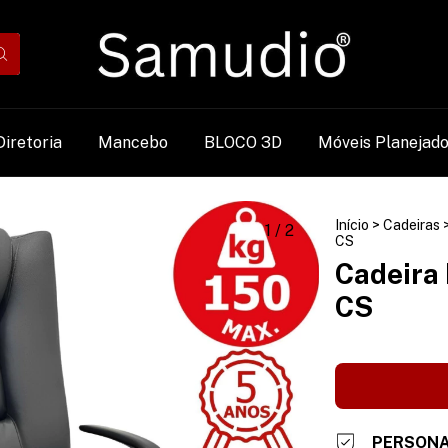
Diretoria
Mancebo
BLOCO 3D
Móveis Planejad
Início
>
Cadeiras
1
/
2
CS
Cadeira 
CS
PERSONA