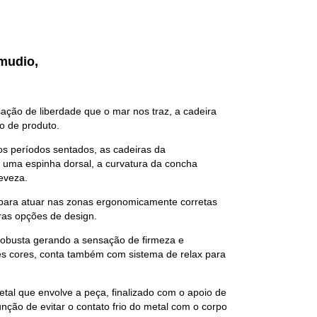
amudio,
ção de liberdade que o mar nos traz, a cadeira
o de produto.
s períodos sentados, as cadeiras da
o uma espinha dorsal, a curvatura da concha
eveza.
 para atuar nas zonas ergonomicamente corretas
ras opções de design.
obusta gerando a sensação de firmeza e
es cores, conta também com sistema de relax para
etal que envolve a peça, finalizado com o apoio de
nção de evitar o contato frio do metal com o corpo