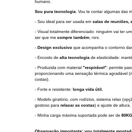
humano.
Sou pura tecnologia
. Vou te contar algumas das m
- Sou ideal para ser usada em
salas de reuniões, 
- Visual totalmente diferenciado: ninguém vai ter u
ser que me
compre também
, rsrs.
-
Design exclusivo
que acompanha o contorno das
- Encosto de
alta tecnologia
de elasticidade: mant
- Produzida com material
"respirável"
: permite pas
proporcionando uma sensação térmica agradável (m
costas).
- Forte e resistente:
longa vida útil.
- Modelo giratório, com rodízios, sistema relax (op
gostoso para
relaxar as costas
) e ajuste de altura.
- Minha carga máxima suportada pode ser de
80KG
Observação importante: vou totalmente montada, 