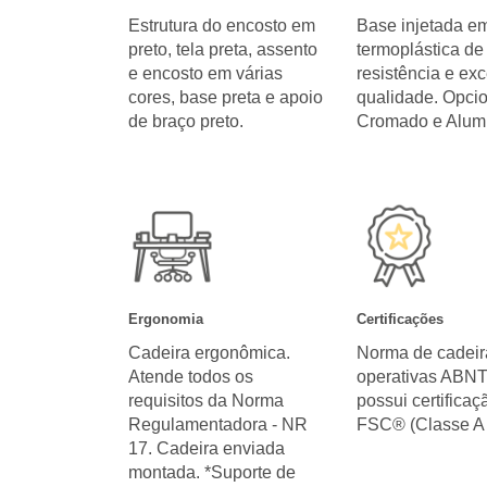
Estrutura do encosto em
Base injetada em
preto, tela preta, assento
termoplástica de 
e encosto em várias
resistência e ex
cores, base preta e apoio
qualidade. Opci
de braço preto.
Cromado e Alumi
Ergonomia
Certificações
Cadeira ergonômica.
Norma de cadeir
Atende todos os
operativas ABN
requisitos da Norma
possui certificaç
Regulamentadora - NR
FSC® (Classe A 
17. Cadeira enviada
montada. *Suporte de