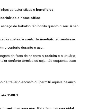
inhas características e
benefícios
:
escritórios e home office
.
m espaço de trabalho tão bonito quanto o seu. A não
 suas costas: é
conforto imediato
ao sentar-se.
ém o conforto durante o uso.
sagem de fluxo de ar entre a
cadeira
e o usuário,
aior conforto térmico,ou seja não esquenta suas
ção de travar o encosto ou permitir aquele balanço
 até 150KG
.
prontinha para uso. Para facilitar sua vida!