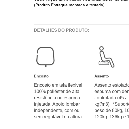
(Produto Entregue montada e testada).
DETALHES DO PRODUTO:
Encosto
Assento
Encosto em tela flexível
Assento estofado
100% poliéster de alta
espuma com den
resistência ou espuma
controlada (45 a
injetada. Apoio lombar
kgf/m3). *Suport
independente, com ou
peso de 80kg, 1
sem regulável na altura.
120kg, 136kg e 