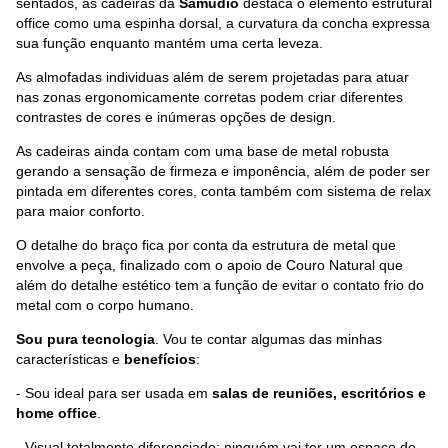
sentados, as cadeiras da
Samudio
destaca o elemento estrutural
office como uma espinha dorsal, a curvatura da concha expressa
sua função enquanto mantém uma certa leveza.
As almofadas individuas além de serem projetadas para atuar
nas zonas ergonomicamente corretas podem criar diferentes
contrastes de cores e inúmeras opções de design.
As cadeiras ainda contam com uma base de metal robusta
gerando a sensação de firmeza e imponência, além de poder ser
pintada em diferentes cores, conta também com sistema de relax
para maior conforto.
O detalhe do braço fica por conta da estrutura de metal que
envolve a peça, finalizado com o apoio de Couro Natural que
além do detalhe estético tem a função de evitar o contato frio do
metal com o corpo humano.
Sou pura tecnologia
. Vou te contar algumas das minhas
características e
benefícios
:
- Sou ideal para ser usada em
salas de reuniões, escritórios e
home office
.
- Visual totalmente diferenciado: ninguém vai ter um espaço de