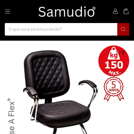
0
1
/
2