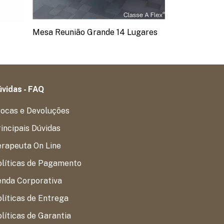
Mesa Reunião Grande 14 Lugares
Mesa Reuniã
vidas - FAQ
rocas e Devoluções
incipais Dúvidas
erapeuta On Line
olíticas de Pagamento
enda Corporativa
líticas de Entrega
líticas de Garantia