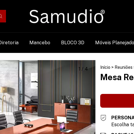
Diretoria
Mancebo
BLOCO 3D
Móveis Planejad
Início
>
Reuniões
1
/
4
Mesa Re
PERSONA
Escolha ta