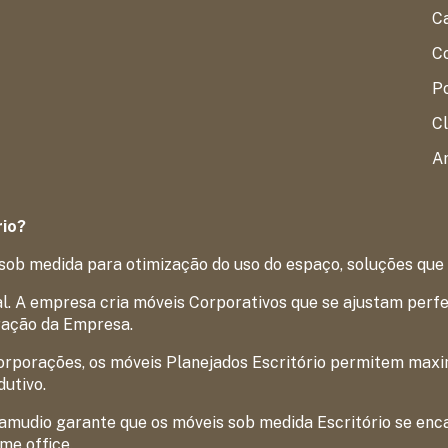
C
Co
P
Cl
Ar
rio?
sob medida para otimização do uso do espaço, soluções que
. A empresa cria móveis Corporativos que se ajustam perfei
ração da Empresa.
rporações, os móveis Planejados Escritório permitem maxim
utivo.
Samudio garante que os móveis sob medida Escritório se enc
me office.