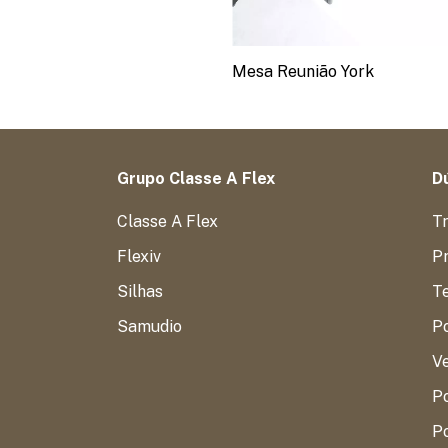
Mesa Reunião York
Grupo Classe A Flex
Dú
Classe A Flex
T
Flexiv
Pr
Silhas
T
Samudio
P
V
Po
Po