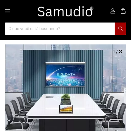
0
1
/
3