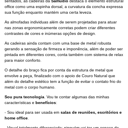
sentados, as cadeiras da
Samudio
destaca o elemento estrutural
office como uma espinha dorsal, a curvatura da concha expressa
sua função enquanto mantém uma certa leveza.
As almofadas individuas além de serem projetadas para atuar
nas zonas ergonomicamente corretas podem criar diferentes
contrastes de cores e inúmeras opções de design.
As cadeiras ainda contam com uma base de metal robusta
gerando a sensação de firmeza e imponência, além de poder ser
pintada em diferentes cores, conta também com sistema de relax
para maior conforto.
O detalhe do braço fica por conta da estrutura de metal que
envolve a peça, finalizado com o apoio de Couro Natural que
além do detalhe estético tem a função de evitar o contato frio do
metal com o corpo humano.
Sou pura tecnologia
. Vou te contar algumas das minhas
características e
benefícios
:
- Sou ideal para ser usada em
salas de reuniões, escritórios e
home office
.
- Visual totalmente diferenciado: ninguém vai ter um espaço de