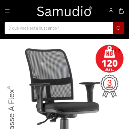
0
1
/
2