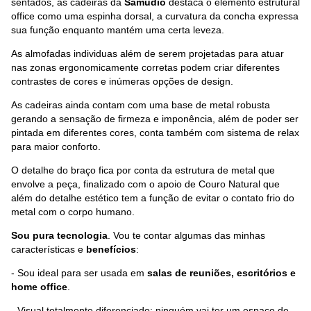
sentados, as cadeiras da
Samudio
destaca o elemento estrutural
office como uma espinha dorsal, a curvatura da concha expressa
sua função enquanto mantém uma certa leveza.
As almofadas individuas além de serem projetadas para atuar
nas zonas ergonomicamente corretas podem criar diferentes
contrastes de cores e inúmeras opções de design.
As cadeiras ainda contam com uma base de metal robusta
gerando a sensação de firmeza e imponência, além de poder ser
pintada em diferentes cores, conta também com sistema de relax
para maior conforto.
O detalhe do braço fica por conta da estrutura de metal que
envolve a peça, finalizado com o apoio de Couro Natural que
além do detalhe estético tem a função de evitar o contato frio do
metal com o corpo humano.
Sou pura tecnologia
. Vou te contar algumas das minhas
características e
benefícios
:
- Sou ideal para ser usada em
salas de reuniões, escritórios e
home office
.
- Visual totalmente diferenciado: ninguém vai ter um espaço de