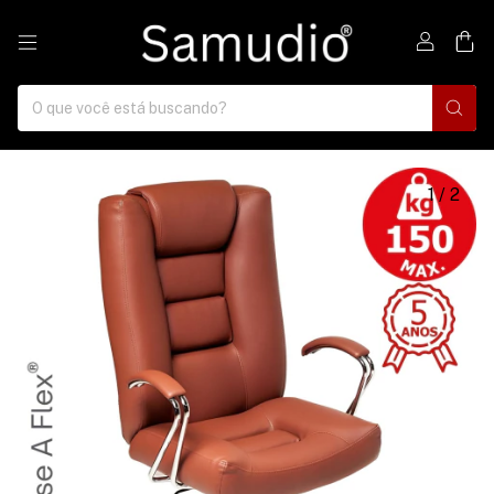
0
1
/
2