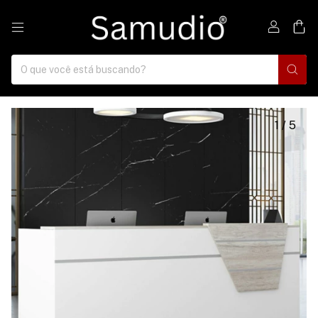
0
1
/
5