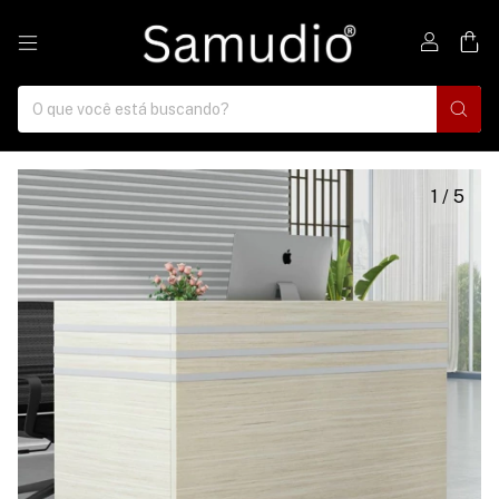
0
1
/
5