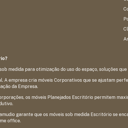
Co
P
Cl
Ar
rio?
sob medida para otimização do uso do espaço, soluções que
. A empresa cria móveis Corporativos que se ajustam perfei
ração da Empresa.
rporações, os móveis Planejados Escritório permitem maxim
utivo.
Samudio garante que os móveis sob medida Escritório se enc
me office.