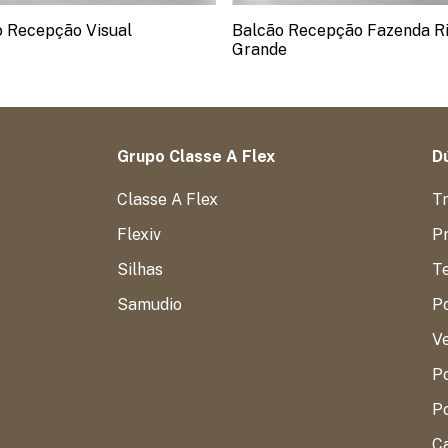
o Recepção Visual
Balcão Recepção Fazenda R
Grande
Grupo Classe A Flex
Dú
Classe A Flex
T
Flexiv
Pr
Silhas
T
Samudio
P
V
Po
Po
C