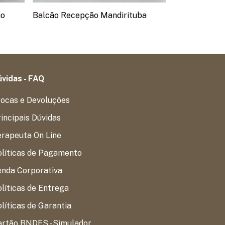
io
Balcão Recepção Mandirituba
Balcão Rece
vidas - FAQ
rocas e Devoluções
incipais Dúvidas
erapeuta On Line
olíticas de Pagamento
enda Corporativa
líticas de Entrega
líticas de Garantia
artão BNDES - Simulador