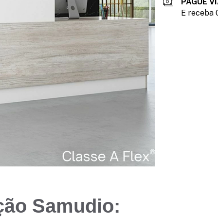
PAGUE VI
E receba 
ção Samudio: