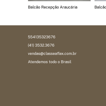
lombo
Balcão Recepção Araucária
Balcã
554135323676
(41) 3532.3676
vendas@classeaflex.com.br
Atendemos todo o Brasil