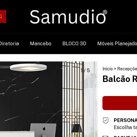
Diretoria
Mancebo
BLOCO 3D
Móveis Planejad
Início
>
Recepçõe
1
/
5
Balcão 
PERSONA
Escolha ta