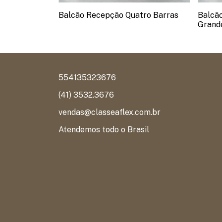
hais
Balcão Recepção Quatro Barras
Balcã
Grand
554135323676
(41) 3532.3676
vendas@classeaflex.com.br
Atendemos todo o Brasil