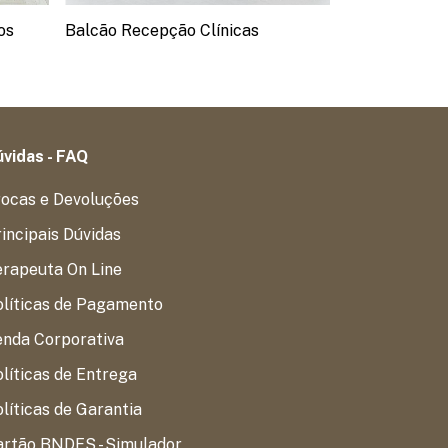
os
Balcão Recepção Clínicas
Balcão Recep
vidas - FAQ
rocas e Devoluções
incipais Dúvidas
erapeuta On Line
olíticas de Pagamento
enda Corporativa
líticas de Entrega
líticas de Garantia
artão BNDES - Simulador