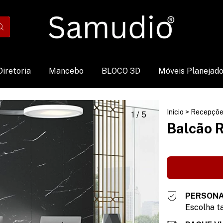
Diretoria
Mancebo
BLOCO 3D
Móveis Planejad
Início
>
Recepçõe
1
/
5
Balcão 
PERSONA
Escolha ta