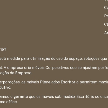
Co
P
Cl
Ar
rio?
sob medida para otimização do uso do espaço, soluções que
. A empresa cria móveis Corporativos que se ajustam perfei
ração da Empresa.
rporações, os móveis Planejados Escritório permitem maxim
utivo.
Samudio garante que os móveis sob medida Escritório se enc
me office.