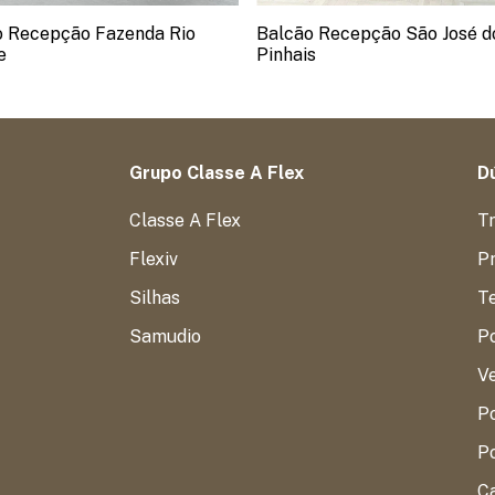
o Recepção Fazenda Rio
Balcão Recepção São José d
e
Pinhais
Grupo Classe A Flex
Dú
Classe A Flex
T
Flexiv
Pr
Silhas
T
Samudio
P
V
Po
Po
C