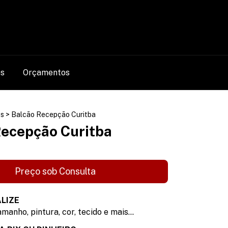
0
os
Orçamentos
s
>
Balcão Recepção Curitba
Recepção Curitba
LIZE
manho, pintura, cor, tecido e mais...