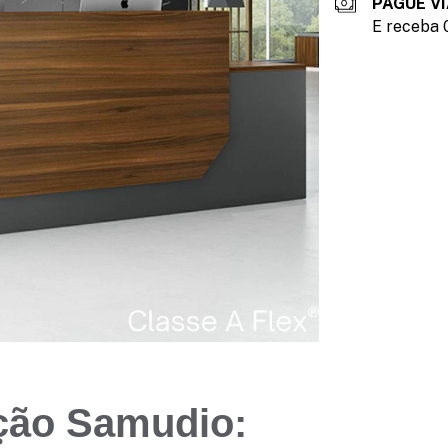
PAGUE VI
E receba 
ção Samudio: