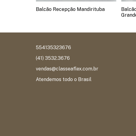
ucária
Balcão Recepção Mandirituba
Balcã
Grand
554135323676
(41) 3532.3676
vendas@classeaflex.com.br
Atendemos todo o Brasil