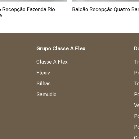
o Recepção Fazenda Rio
Balcão Recepção Quatro Ba
e
Grupo Classe A Flex
Dú
Classe A Flex
T
Flexiv
Pr
Silhas
T
Samudio
P
V
Po
Po
C