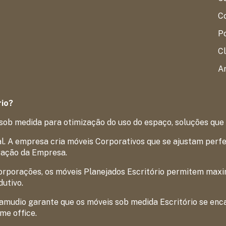
Co
P
Cl
Ar
rio?
sob medida para otimização do uso do espaço, soluções que
. A empresa cria móveis Corporativos que se ajustam perfei
ração da Empresa.
rporações, os móveis Planejados Escritório permitem maxim
utivo.
Samudio garante que os móveis sob medida Escritório se enc
me office.