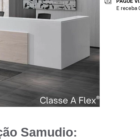
PAGUE VI
E receba 
ção Samudio: