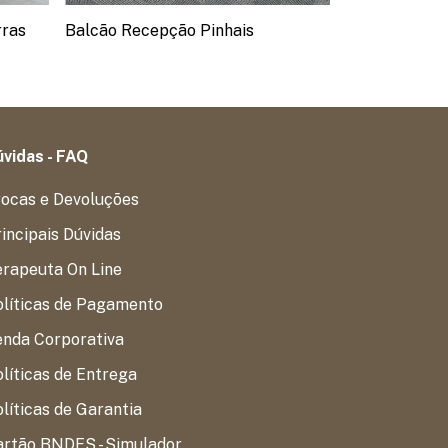
rras
Balcão Recepção Pinhais
Balcão Recep
vidas - FAQ
rocas e Devoluções
incipais Dúvidas
erapeuta On Line
olíticas de Pagamento
enda Corporativa
líticas de Entrega
líticas de Garantia
artão BNDES - Simulador