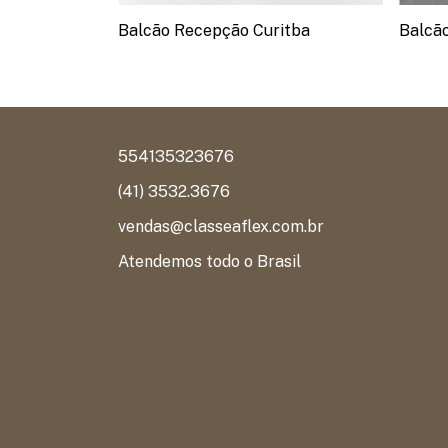
ual
Balcão Recepção Curitba
Balcã
554135323676
(41) 3532.3676
vendas@classeaflex.com.br
Atendemos todo o Brasil