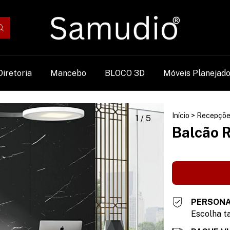
Diretoria
Mancebo
BLOCO 3D
Móveis Planejad
Início
>
Recepçõe
1
/
5
Balcão 
PERSONA
Escolha ta