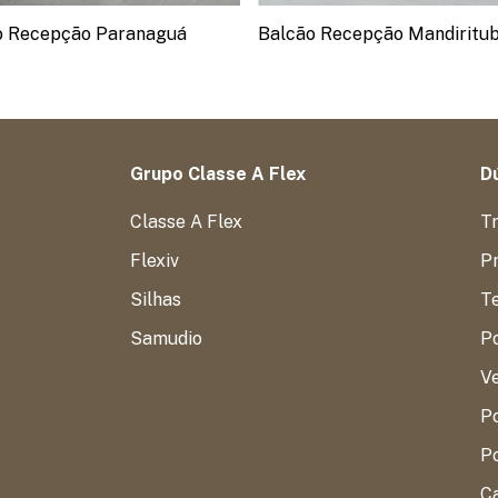
o Recepção Paranaguá
Balcão Recepção Mandiritu
Grupo Classe A Flex
Dú
Classe A Flex
T
Flexiv
Pr
Silhas
T
Samudio
P
V
Po
Po
C