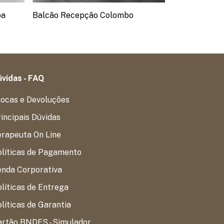
ba
Balcão Recepção Colombo
Balcão Recep
vidas - FAQ
rocas e Devoluções
incipais Dúvidas
erapeuta On Line
olíticas de Pagamento
enda Corporativa
líticas de Entrega
líticas de Garantia
artão BNDES - Simulador