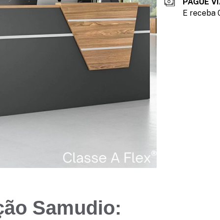
PAGUE VI
E receba 
ção Samudio: