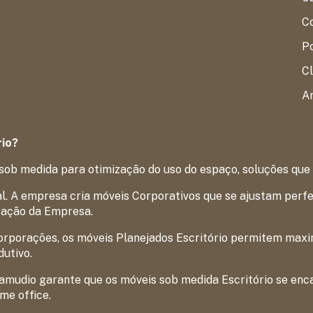
Co
P
Cl
Ar
rio?
sob medida para otimização do uso do espaço, soluções que
. A empresa cria móveis Corporativos que se ajustam perfei
ração da Empresa.
rporações, os móveis Planejados Escritório permitem maxim
utivo.
Samudio garante que os móveis sob medida Escritório se enc
me office.