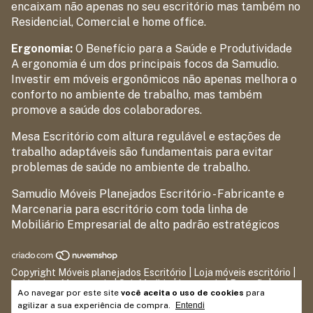
encaixam não apenas no seu escritório mas também no
Residencial, Comercial e home office.
Ergonomia:
O Benefício para a Saúde e Produtividade
A ergonomia é um dos principais focos da Samudio.
Investir em móveis ergonômicos não apenas melhora o
conforto no ambiente de trabalho, mas também
promove a saúde dos colaboradores.
Mesa Escritório com altura regulável e estações de
trabalho adaptáveis são fundamentais para evitar
problemas de saúde no ambiente de trabalho.
Samudio Móveis Planejados Escritório - Fabricante e
Marcenaria para escritório com toda linha de
Mobiliário Empresarial de alto padrão estratégicos
Copyright Móveis planejados Escritório | Loja móveis escritório |
Indústria e Marcenaria | Sob Medida | Laqueado | Retrofit |
Ao navegar por este site
você aceita o uso de cookies
para
Construtora | Incorporadora | Prédio Comercial | Ambiente
Corporativo Orgânica - 2026. Todos os direitos reservados.
agilizar a sua experiência de compra.
Entendi