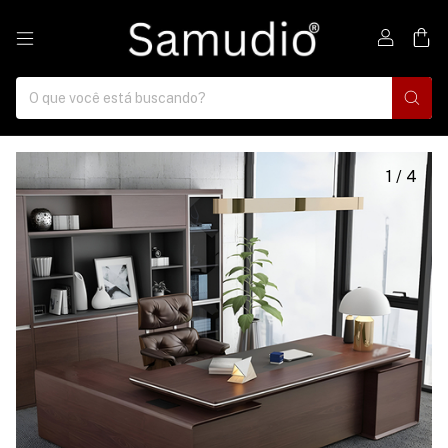
0
1
/
4