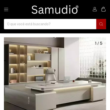
0
1
/
5