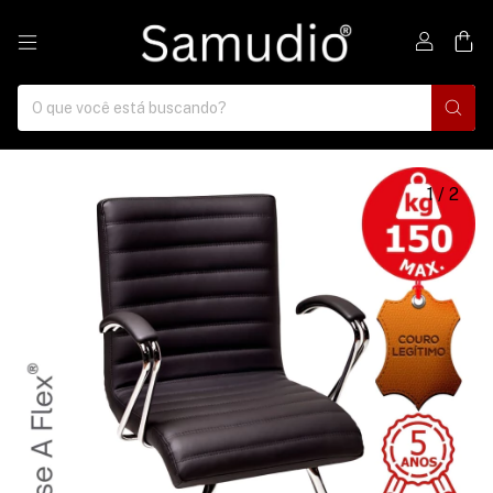
0
1
/
2