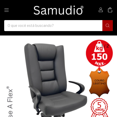
0
1
/
2