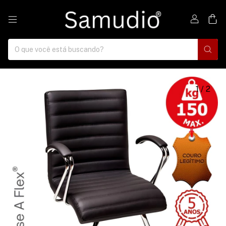
0
1
/
2