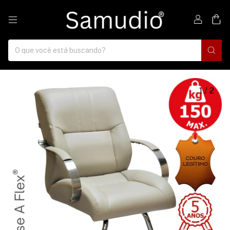
0
1
/
2