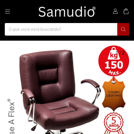
0
1
/
2