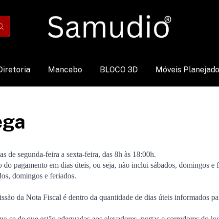
Diretoria
Mancebo
BLOCO 3D
Móveis Planejad
ega
s de segunda-feira a sexta-feira, das 8h às 18:00h.
o do pagamento em dias úteis, ou seja, não inclui sábados, domingos e f
os, domingos e feriados.
são da Nota Fiscal é dentro da quantidade de dias úteis informados par
ique-se de que estão adequadas aos elevadores, portas e corredores do l