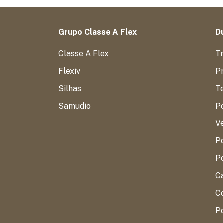
Grupo Classe A Flex
Dú
Classe A Flex
T
Flexiv
Pr
Silhas
T
Samudio
P
V
Po
Po
C
Co
P