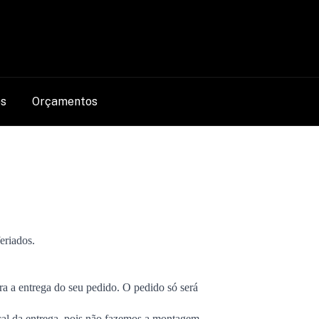
0
os
Orçamentos
eriados.
a a entrega do seu pedido. O pedido só será
ocal da entrega, pois não fazemos a montagem,