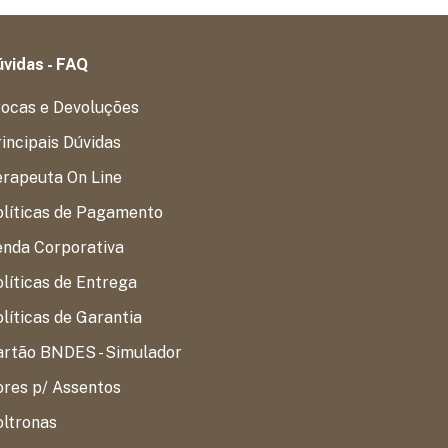
vidas - FAQ
rocas e Devoluções
incipais Dúvidas
erapeuta On Line
olíticas de Pagamento
enda Corporativa
líticas de Entrega
líticas de Garantia
artão BNDES - Simulador
res p/ Assentos
oltronas